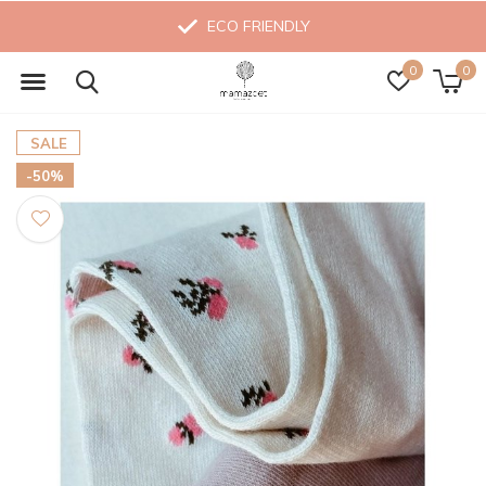
ECO FRIENDLY
0
0
SALE
-50%