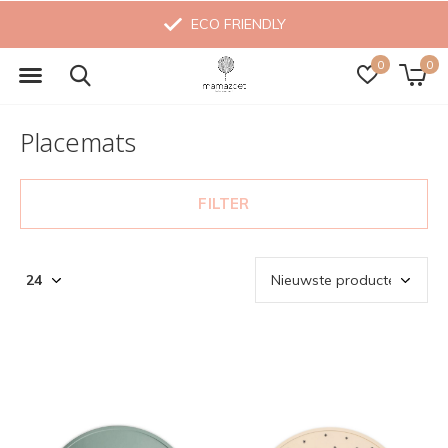
ECO FRIENDLY
0
0
Placemats
FILTER