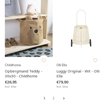
Childhome
Olli Ella
Opbergmand Teddy -
Luggy Original - Wit - Olli
30x30 - Childhome
Ella
€26,95
€79,90
Incl. btw
Incl. btw
1
2