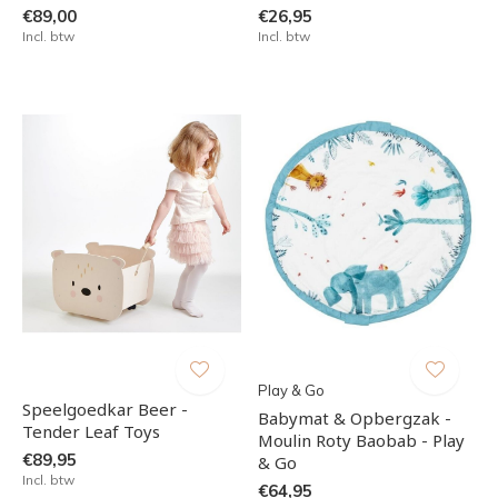
€89,00
€26,95
Incl. btw
Incl. btw
Play & Go
Speelgoedkar Beer -
Babymat & Opbergzak -
Tender Leaf Toys
Moulin Roty Baobab - Play
€89,95
& Go
Incl. btw
€64,95