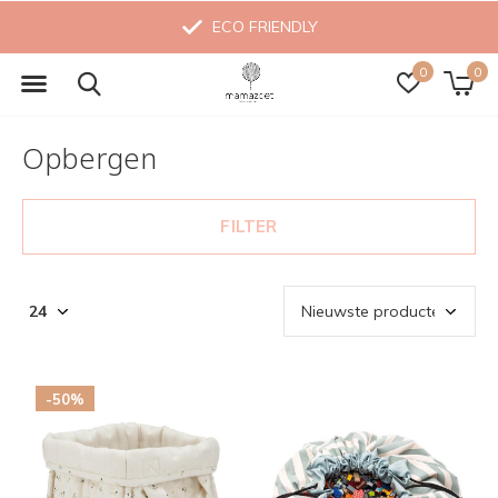
MADE WITH LOVE
0
0
Opbergen
FILTER
-50%