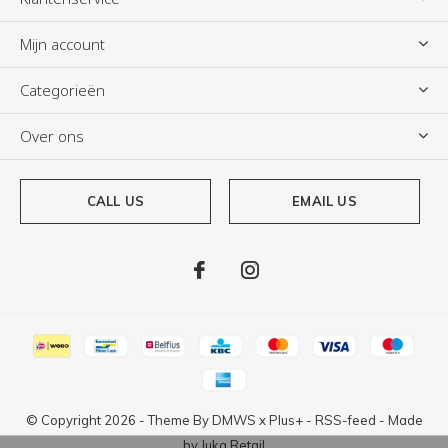
Mijn account
Categorieën
Over ons
CALL US
EMAIL US
© Copyright
2026
- Theme By
DMWS
x
Plus+
-
RSS-feed
- Made
by
Juka.Retail