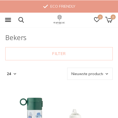
MADE WITH LOVE
0
0
Bekers
FILTER