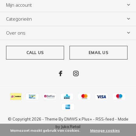
Mijn account
Categorieën
Over ons
CALL US
EMAIL US
© Copyright
2026
- Theme By
DMWS
x
Plus+
-
RSS-feed
- Made
by
Juka.Retail
Mamazoet maakt gebruik van cookies.
Manage cookies