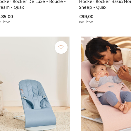
ocker Rocker De Luxe - Bouclé -
Hocker Rocker Basic/Nor
ream - Quax
Sheep - Quax
185,00
€99,00
cl. btw
Incl. btw