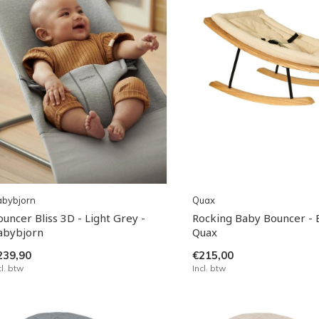
abybjorn
Quax
ouncer Bliss 3D - Light Grey -
Rocking Baby Bouncer - 
abybjorn
Quax
239,90
€215,00
cl. btw
Incl. btw