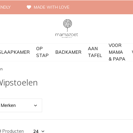
ENDLY
MADE WITH LOVE
VOOR
OP
AAN
SLAAPKAMER
BADKAMER
MAMA
STAP
TAFEL
& PAPA
en
Wipstoelen
Merk
en
9 Producten