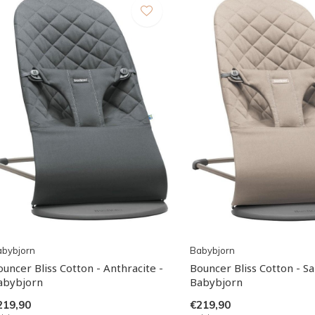
abybjorn
Babybjorn
ouncer Bliss Cotton - Anthracite -
Bouncer Bliss Cotton - S
abybjorn
Babybjorn
219,90
€219,90