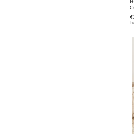
H
C
€
In