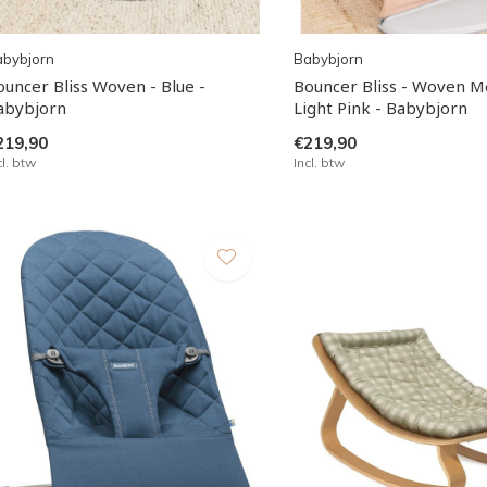
abybjorn
Babybjorn
ouncer Bliss Woven - Blue -
Bouncer Bliss - Woven M
abybjorn
Light Pink - Babybjorn
219,90
€219,90
cl. btw
Incl. btw