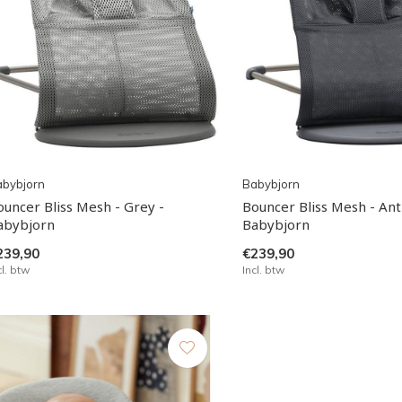
abybjorn
Babybjorn
ouncer Bliss Mesh - Grey -
Bouncer Bliss Mesh - Ant
abybjorn
Babybjorn
239,90
€239,90
cl. btw
Incl. btw