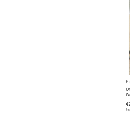
B
B
B
€
In