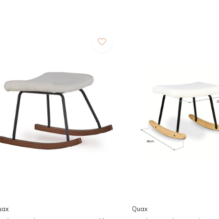
uax
Quax