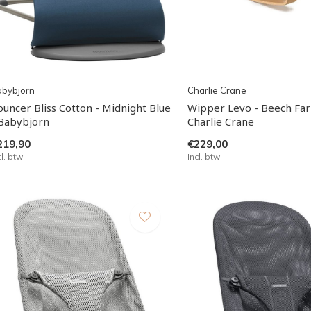
abybjorn
Charlie Crane
ouncer Bliss Cotton - Midnight Blue
Wipper Levo - Beech Far
 Babybjorn
Charlie Crane
219,90
€229,00
cl. btw
Incl. btw