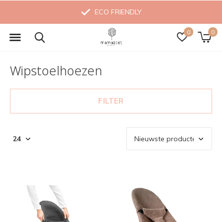
ECO FRIENDLY
0
0
Wipstoelhoezen
FILTER