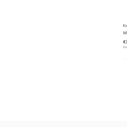
Ki
M
€
In