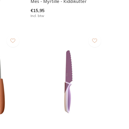
r
Mes - Myrtille - Kiddikutter
€15,95
Incl. btw