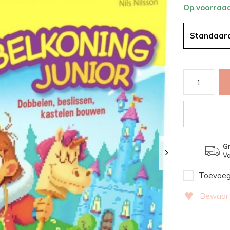
Op voorraa
Standaar
Gr
Va
Toevoege
♥
Bewaar v