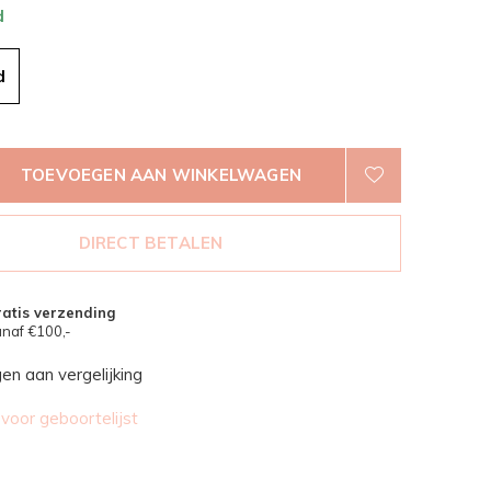
d
d
TOEVOEGEN AAN WINKELWAGEN
DIRECT BETALEN
atis verzending
naf €100,-
n aan vergelijking
oor geboortelijst