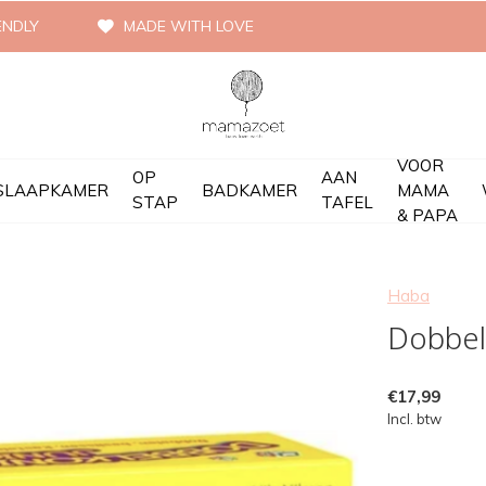
ENDLY
MADE WITH LOVE
VOOR
OP
AAN
SLAAPKAMER
BADKAMER
MAMA
STAP
TAFEL
& PAPA
Haba
Dobbel
€17,99
Incl. btw