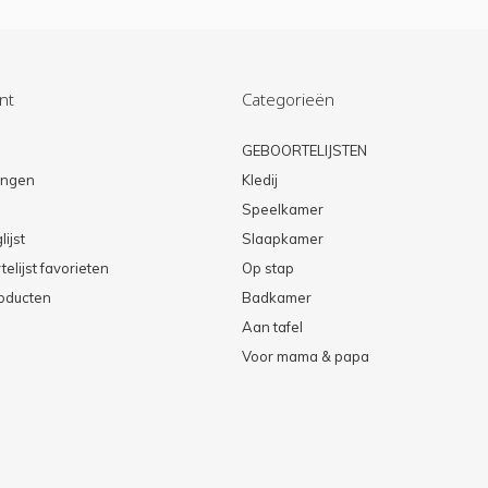
nt
Categorieën
n
GEBOORTELIJSTEN
lingen
Kledij
Speelkamer
lijst
Slaapkamer
elijst favorieten
Op stap
roducten
Badkamer
Aan tafel
Voor mama & papa