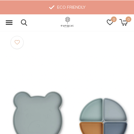
ECO FRIENDLY
0
0