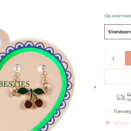
Op voorraa
Standaar
Gr
Va
Toevoege
♥
Bewaar v