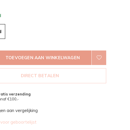
d
d
TOEVOEGEN AAN WINKELWAGEN
DIRECT BETALEN
atis verzending
naf €100,-
n aan vergelijking
oor geboortelijst