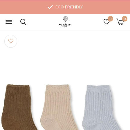
ECO FRIENDLY
0
0