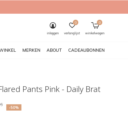
0
0
inloggen
verlanglijst
winkelwagen
WINKEL
MERKEN
ABOUT
CADEAUBONNEN
lared Pants Pink - Daily Brat
95
-50%