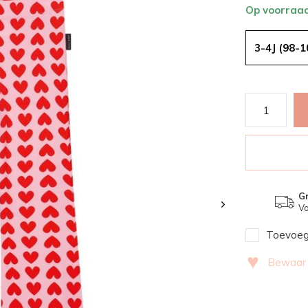
Op voorraa
3-4J (98-1
Gr
Va
Toevoege
♥
Bewaar v