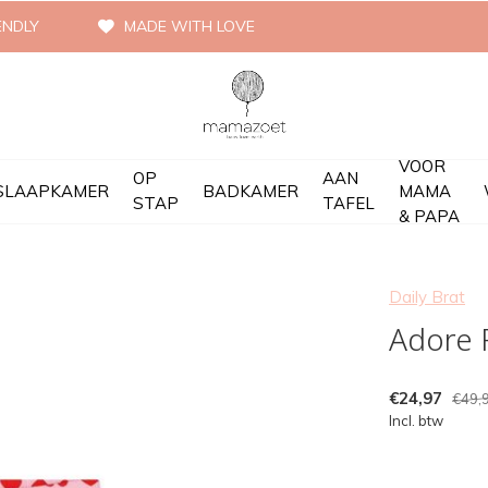
ENDLY
MADE WITH LOVE
VOOR
OP
AAN
SLAAPKAMER
BADKAMER
MAMA
STAP
TAFEL
& PAPA
Daily Brat
Adore F
€24,97
€49,
Incl. btw