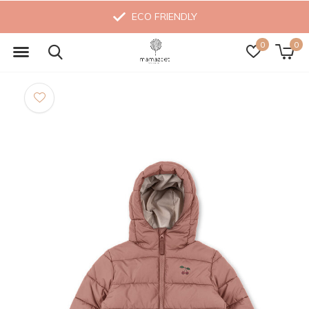
ECO FRIENDLY
0
0