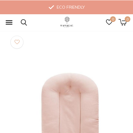
ECO FRIENDLY
0
0