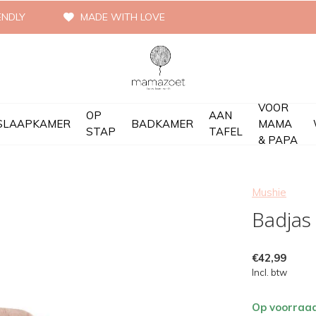
ENDLY
MADE WITH LOVE
VOOR
OP
AAN
SLAAPKAMER
BADKAMER
MAMA
STAP
TAFEL
& PAPA
Mushie
Badjas 
€42,99
Incl. btw
Op voorraa