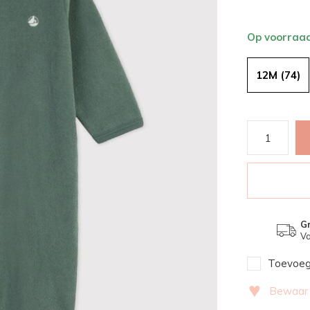
Op voorraa
12M (74)
Gr
Va
Toevoege
♥
Bewaar v