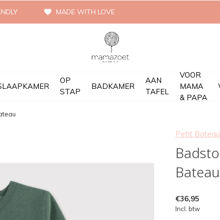
ENDLY
MADE WITH LOVE
VOOR
OP
AAN
SLAAPKAMER
BADKAMER
MAMA
STAP
TAFEL
& PAPA
Bateau
Petit Bateau
Badstof
Bateau
€36,95
Incl. btw