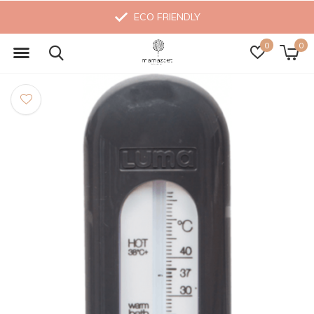
ECO FRIENDLY
0
0