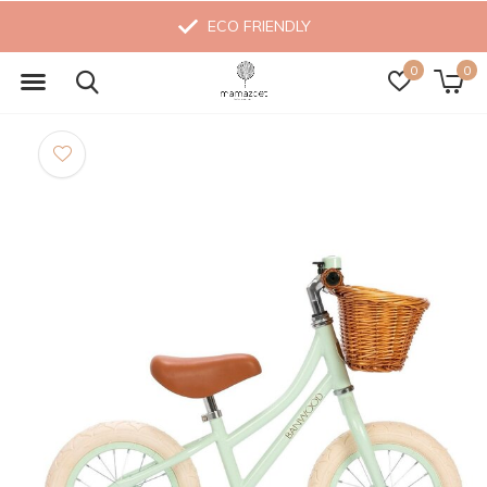
ECO FRIENDLY
0
0