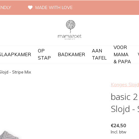
ENDLY
MADE WITH LOVE
VOOR
OP
AAN
SLAAPKAMER
BADKAMER
MAMA
STAP
TAFEL
& PAPA
lojd - Stripe Mix
Konges Slojd
basic 2
Slojd -
€24,50
Incl. btw