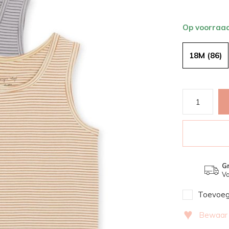
Op voorraa
18M (86)
Gr
Va
Toevoege
♥
Bewaar v