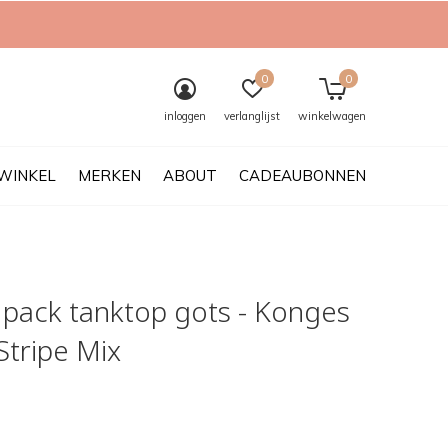
0
0
inloggen
verlanglijst
winkelwagen
WINKEL
MERKEN
ABOUT
CADEAUBONNEN
 pack tanktop gots - Konges
 Stripe Mix