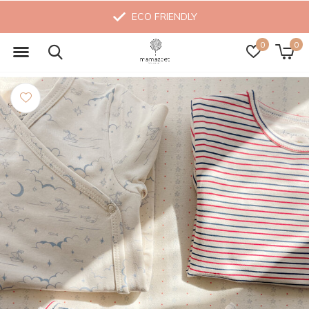
ECO FRIENDLY
0
0