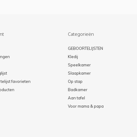
nt
Categorieën
n
GEBOORTELIJSTEN
lingen
Kledij
Speelkamer
lijst
Slaapkamer
elijst favorieten
Op stap
roducten
Badkamer
Aan tafel
Voor mama & papa