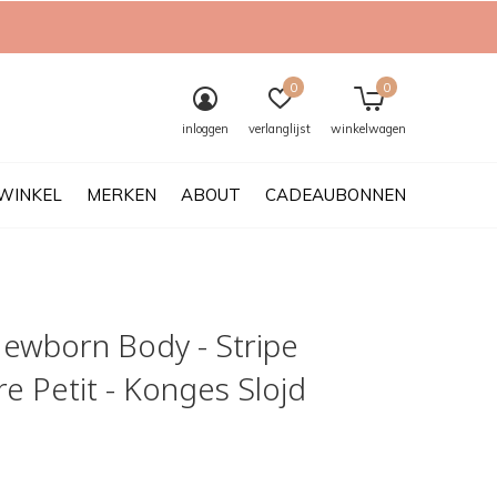
0
0
inloggen
verlanglijst
winkelwagen
WINKEL
MERKEN
ABOUT
CADEAUBONNEN
Newborn Body - Stripe
re Petit - Konges Slojd