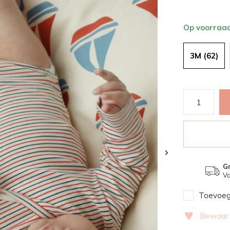
Op voorraa
3M (62)
Gr
Va
Toevoege
♥
Bewaar v