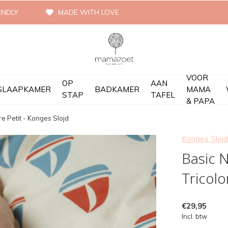
ENDLY
MADE WITH LOVE
VOOR
OP
AAN
SLAAPKAMER
BADKAMER
MAMA
STAP
TAFEL
& PAPA
e Petit - Konges Slojd
Konges Slojd
Basic 
Tricolo
€29,95
Incl. btw