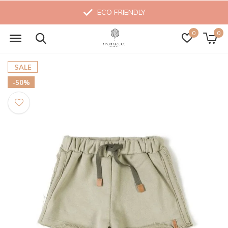
ECO FRIENDLY
0
0
SALE
-50%