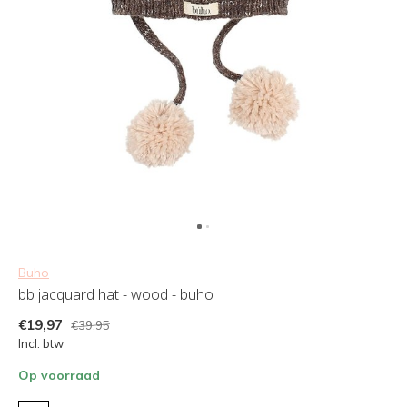
Buho
bb jacquard hat - wood - buho
€19,97
€39,95
Incl. btw
Op voorraad