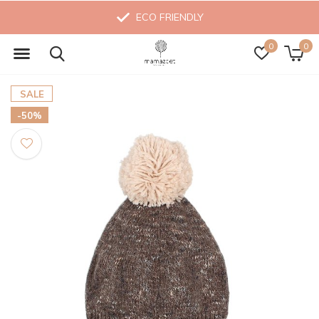
ECO FRIENDLY
0
0
SALE
-50%