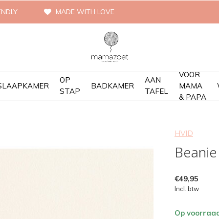
ENDLY
MADE WITH LOVE
VOOR
OP
AAN
SLAAPKAMER
BADKAMER
MAMA
STAP
TAFEL
& PAPA
HVID
Beanie
€49,95
Incl. btw
Op voorraa