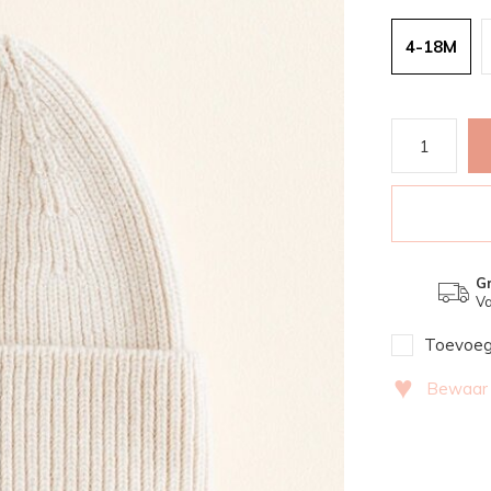
4-18M
Gr
Va
Toevoege
♥
Bewaar v