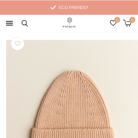
ECO FRIENDLY
0
0