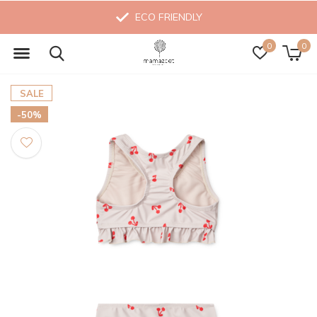
ECO FRIENDLY
0
0
SALE
-50%