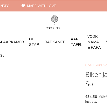
ENDLY
MADE WITH LOVE
VOOR
OP
AAN
SLAAPKAMER
BADKAMER
MAMA
STAP
TAFEL
& PAPA
 So
Cos I Said S
Biker J
So
€34,50
€69,
Incl. btw