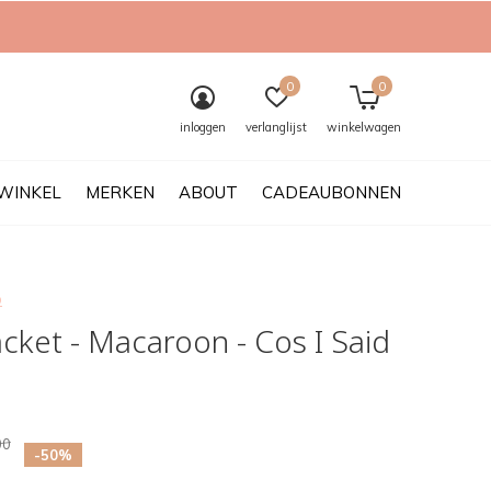
0
0
inloggen
verlanglijst
winkelwagen
WINKEL
MERKEN
ABOUT
CADEAUBONNEN
o
acket - Macaroon - Cos I Said
00
-50%