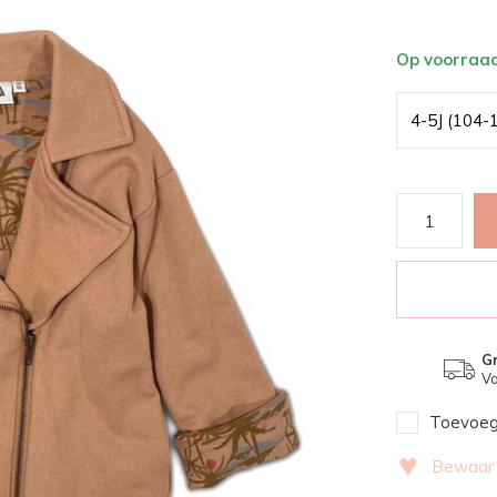
Op voorraa
4-5J (104-
Gr
Va
Toevoege
♥
Bewaar v