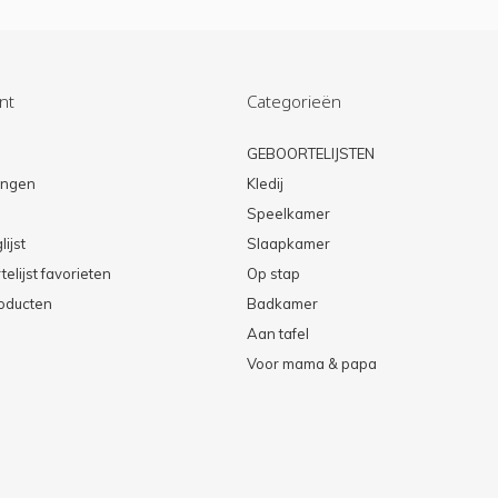
nt
Categorieën
n
GEBOORTELIJSTEN
lingen
Kledij
Speelkamer
lijst
Slaapkamer
elijst favorieten
Op stap
roducten
Badkamer
Aan tafel
Voor mama & papa