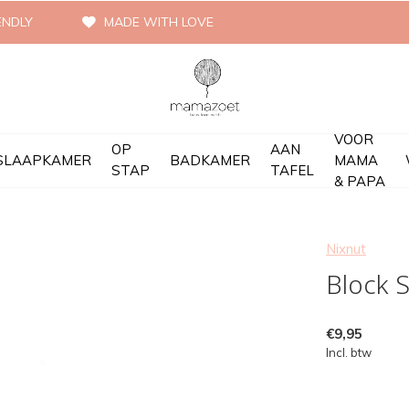
ENDLY
MADE WITH LOVE
VOOR
OP
AAN
SLAAPKAMER
BADKAMER
MAMA
STAP
TAFEL
& PAPA
Nixnut
Block S
€9,95
Incl. btw