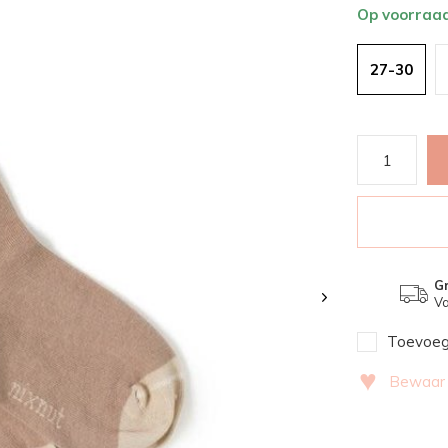
Op voorraa
27-30
Gr
Va
Toevoege
♥
Bewaar v