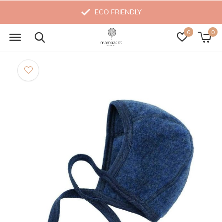
ECO FRIENDLY
0
0