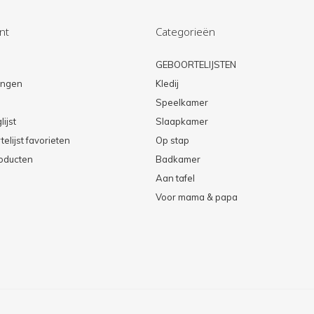
nt
Categorieën
n
GEBOORTELIJSTEN
lingen
Kledij
Speelkamer
lijst
Slaapkamer
elijst favorieten
Op stap
roducten
Badkamer
Aan tafel
Voor mama & papa