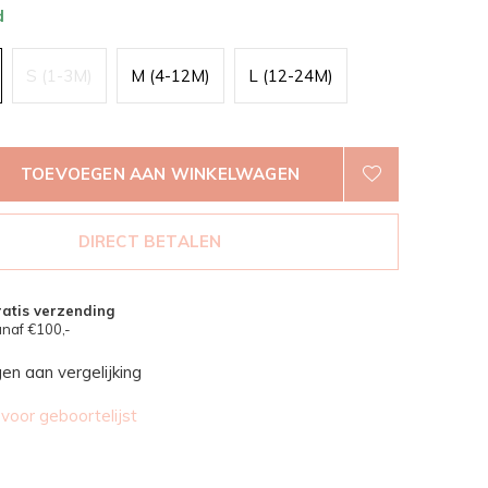
d
S (1-3M)
M (4-12M)
L (12-24M)
TOEVOEGEN AAN WINKELWAGEN
DIRECT BETALEN
atis verzending
naf €100,-
n aan vergelijking
oor geboortelijst