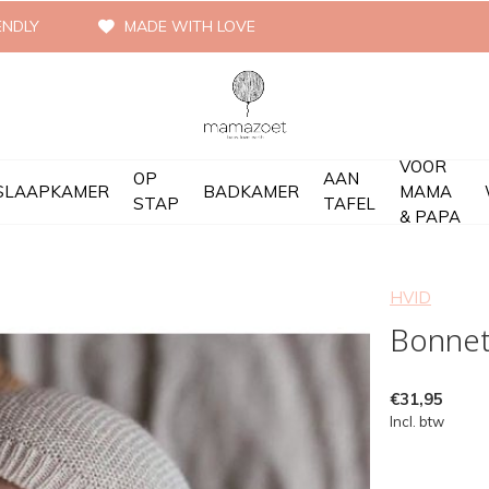
ENDLY
MADE WITH LOVE
VOOR
OP
AAN
SLAAPKAMER
BADKAMER
MAMA
STAP
TAFEL
& PAPA
HVID
Bonnet
€31,95
Incl. btw