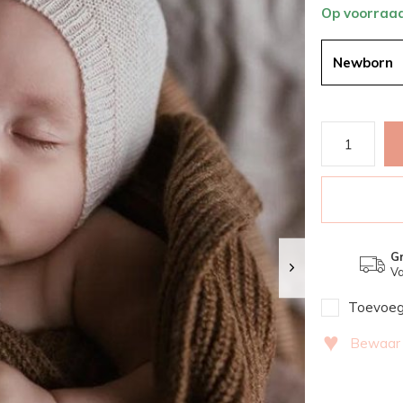
Op voorraa
Newborn
Gr
Va
Toevoege
♥
Bewaar v