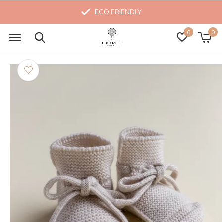
ECO FRIENDLY
0
0