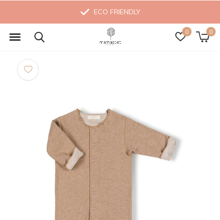
ECO FRIENDLY
0
0