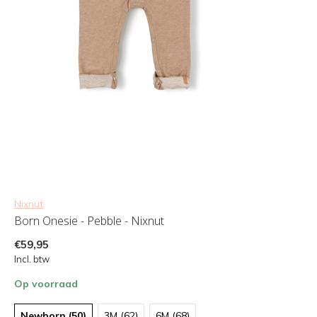
Nixnut
Born Onesie - Pebble - Nixnut
€59,95
Incl. btw
Op voorraad
Newborn (50)
3M (62)
6M (68)