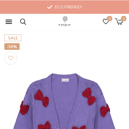
ECO FRIENDLY
0
0
SALE
-50%