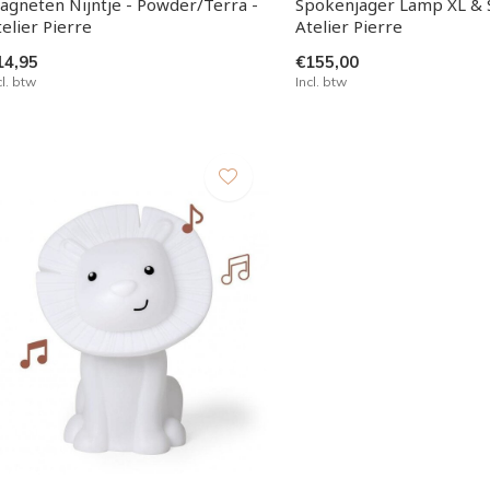
agneten Nijntje - Powder/Terra -
Spokenjager Lamp XL & 
elier Pierre
Atelier Pierre
14,95
€155,00
cl. btw
Incl. btw