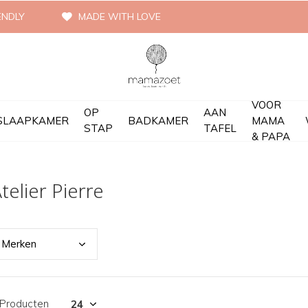
ENDLY
MADE WITH LOVE
VOOR
OP
AAN
SLAAPKAMER
BADKAMER
MAMA
STAP
TAFEL
& PAPA
telier Pierre
Merk
en
 Producten