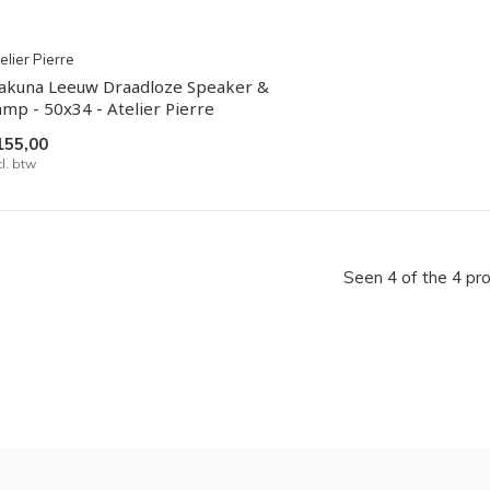
elier Pierre
akuna Leeuw Draadloze Speaker &
amp - 50x34 - Atelier Pierre
155,00
cl. btw
Seen 4 of the 4 pr