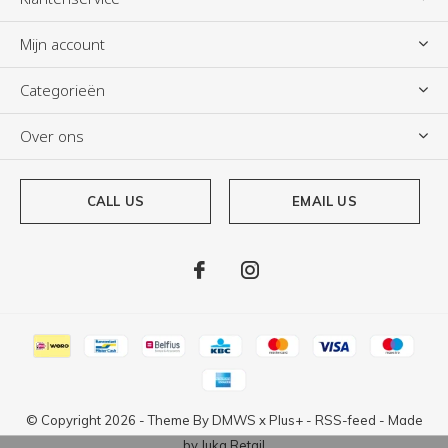
Mijn account
Categorieën
Over ons
CALL US
EMAIL US
© Copyright
2026
- Theme By
DMWS
x
Plus+
-
RSS-feed
- Made
by
Juka.Retail