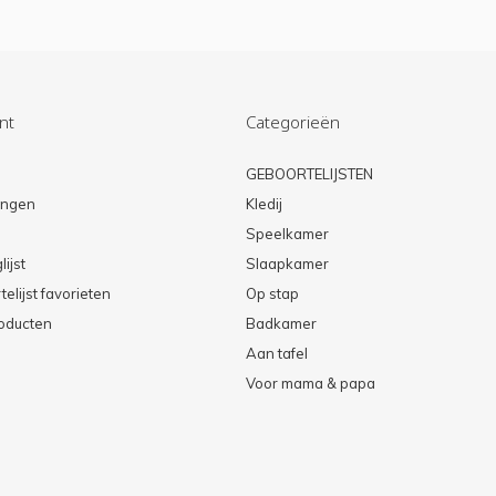
nt
Categorieën
n
GEBOORTELIJSTEN
lingen
Kledij
Speelkamer
lijst
Slaapkamer
elijst favorieten
Op stap
roducten
Badkamer
Aan tafel
Voor mama & papa