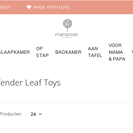
ENDLY
MADE WITH LOVE
VOOR
OP
AAN
SLAAPKAMER
BADKAMER
MAMA
STAP
TAFEL
& PAPA
ender Leaf Toys
 Producten