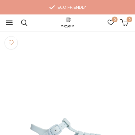
ECO FRIENDLY
0
0