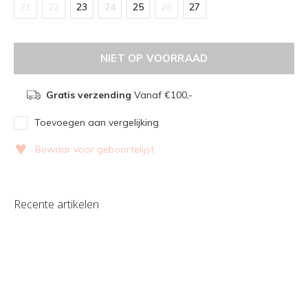
21
22
23
24
25
26
27
NIET OP VOORRAAD
Gratis verzending
Vanaf €100,-
Toevoegen aan vergelijking
♥
Bewaar voor geboortelijst
Recente artikelen