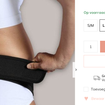
Op voorraa
S/M
L
Gr
Va
Toevoege
♥
Bewaar v