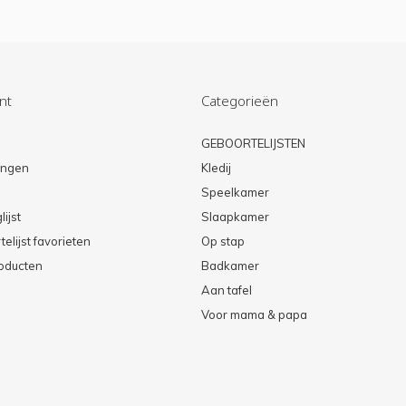
nt
Categorieën
n
GEBOORTELIJSTEN
lingen
Kledij
Speelkamer
lijst
Slaapkamer
elijst favorieten
Op stap
roducten
Badkamer
Aan tafel
Voor mama & papa