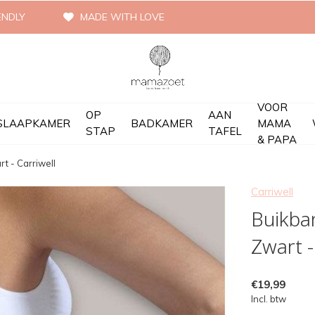
ENDLY
MADE WITH LOVE
VOOR
OP
AAN
SLAAPKAMER
BADKAMER
MAMA
STAP
TAFEL
& PAPA
t - Carriwell
Carriwell
Buikba
Zwart -
€19,99
Incl. btw