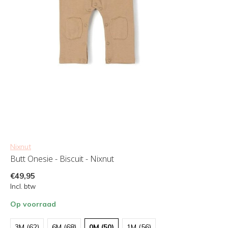
Nixnut
Butt Onesie - Biscuit - Nixnut
€49,95
Incl. btw
Op voorraad
3M (62)
6M (68)
0M (50)
1M (56)