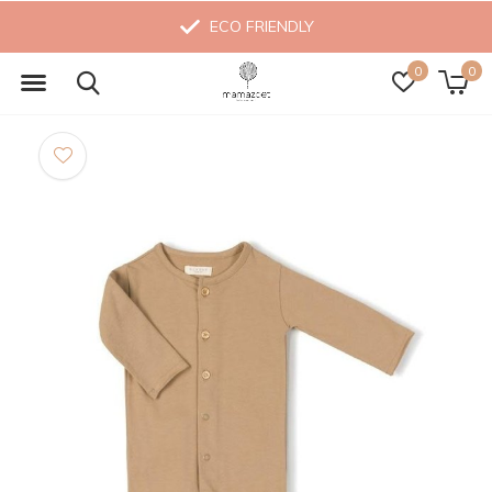
ECO FRIENDLY
0
0