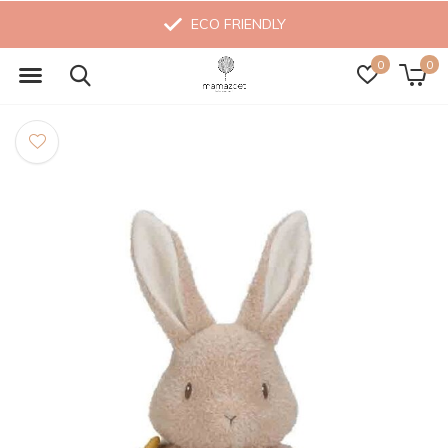
ECO FRIENDLY
0
0