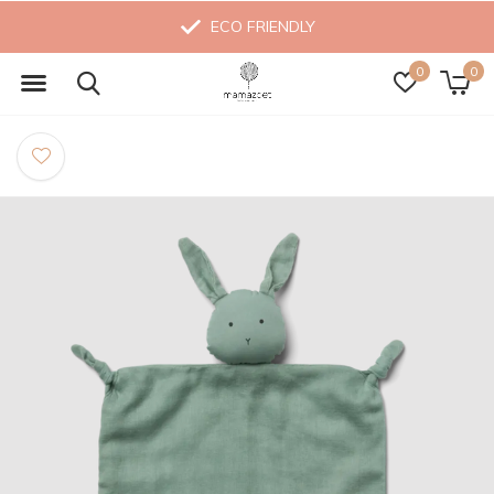
ECO FRIENDLY
0
0