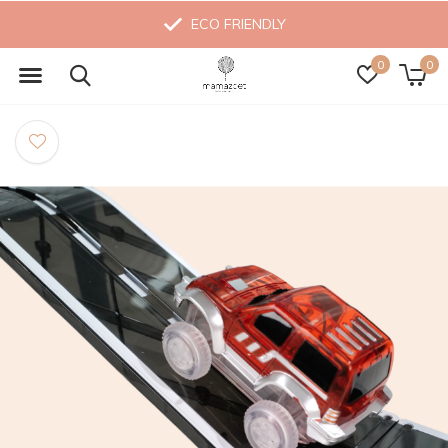
ECO FRIENDLY
0
0