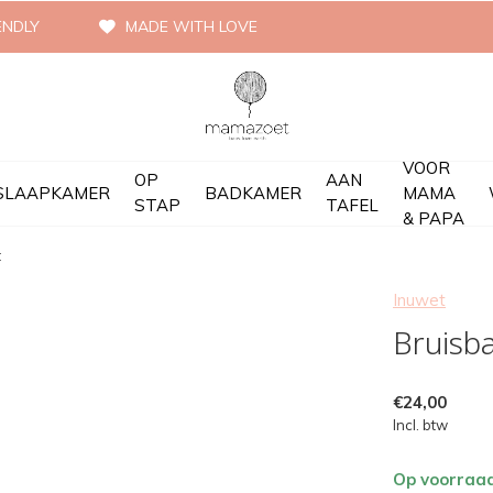
ENDLY
MADE WITH LOVE
VOOR
OP
AAN
SLAAPKAMER
BADKAMER
MAMA
STAP
TAFEL
& PAPA
t
Inuwet
Bruisba
€24,00
Incl. btw
Op voorraa