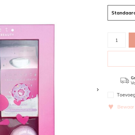
Standaar
Gr
Va
Toevoege
♥
Bewaar v