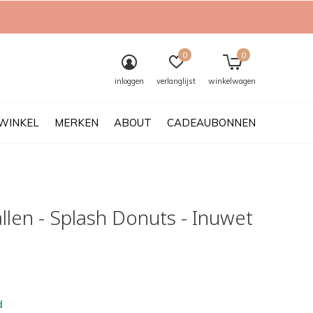
0
0
inloggen
verlanglijst
winkelwagen
WINKEL
MERKEN
ABOUT
CADEAUBONNEN
llen - Splash Donuts - Inuwet
d