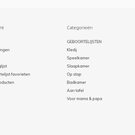
nt
Categorieën
n
GEBOORTELIJSTEN
lingen
Kledij
Speelkamer
lijst
Slaapkamer
elijst favorieten
Op stap
roducten
Badkamer
Aan tafel
Voor mama & papa