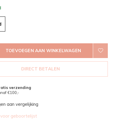
d
d
TOEVOEGEN AAN WINKELWAGEN
DIRECT BETALEN
atis verzending
naf €100,-
n aan vergelijking
oor geboortelijst