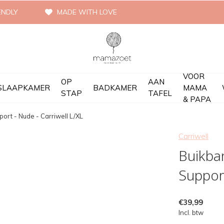
ENDLY
MADE WITH LOVE
VOOR
OP
AAN
SLAAPKAMER
BADKAMER
MAMA
STAP
TAFEL
& PAPA
ort - Nude - Carriwell L/XL
Carriwell
Buikba
Support
€39,99
Incl. btw