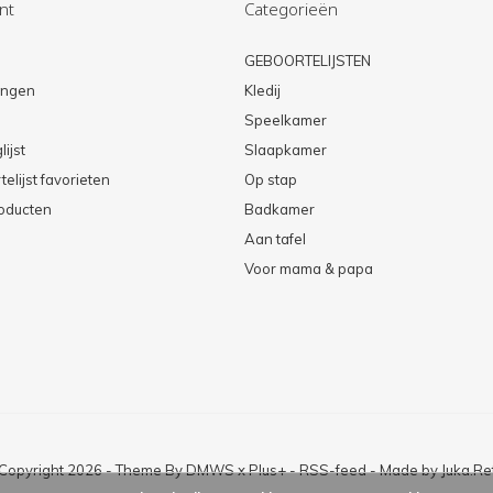
nt
Categorieën
n
GEBOORTELIJSTEN
lingen
Kledij
Speelkamer
lijst
Slaapkamer
elijst favorieten
Op stap
roducten
Badkamer
Aan tafel
Voor mama & papa
Copyright
2026
- Theme By
DMWS
x
Plus+
-
RSS-feed
- Made by
Juka.Ret