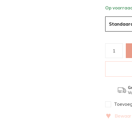
Op voorraa
Standaar
Gr
Va
Toevoege
♥
Bewaar v