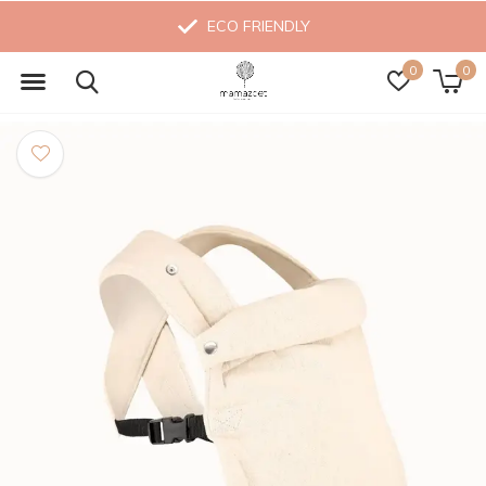
ECO FRIENDLY
0
0