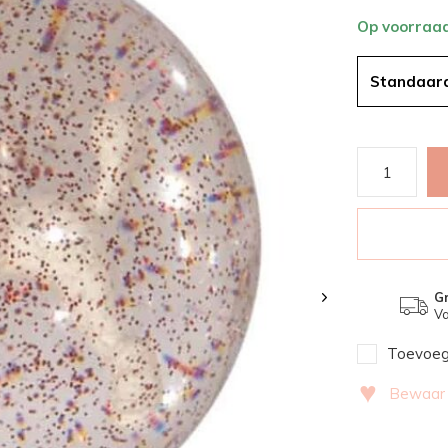
Op voorraa
Standaar
Gr
Va
Toevoege
♥
Bewaar v