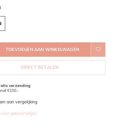
d
d
TOEVOEGEN AAN WINKELWAGEN
DIRECT BETALEN
atis verzending
naf €100,-
n aan vergelijking
oor geboortelijst