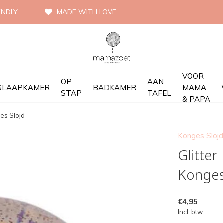
ENDLY
MADE WITH LOVE
VOOR
OP
AAN
SLAAPKAMER
BADKAMER
MAMA
STAP
TAFEL
& PAPA
ges Slojd
Konges Slojd
Glitter
Konges
€4,95
Incl. btw