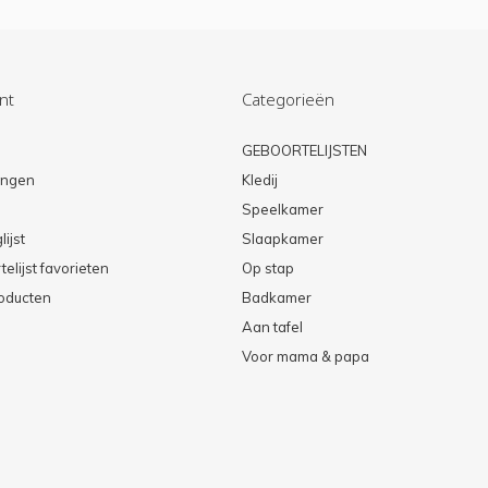
nt
Categorieën
n
GEBOORTELIJSTEN
lingen
Kledij
Speelkamer
lijst
Slaapkamer
elijst favorieten
Op stap
roducten
Badkamer
Aan tafel
Voor mama & papa