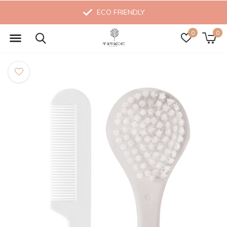
ECO FRIENDLY
0
0