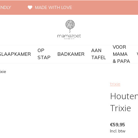
ENDLY
MADE WITH LOVE
VOOR
OP
AAN
SLAAPKAMER
BADKAMER
MAMA
STAP
TAFEL
& PAPA
ixie
trixie
Houten
Trixie
€59,95
Incl. btw