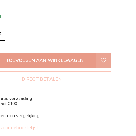
d
d
TOEVOEGEN AAN WINKELWAGEN
DIRECT BETALEN
atis verzending
naf €100,-
n aan vergelijking
oor geboortelijst