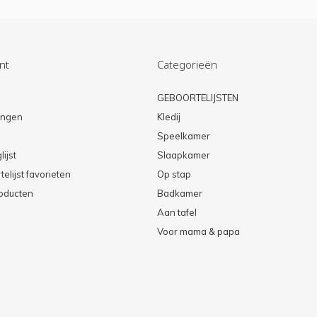
nt
Categorieën
n
GEBOORTELIJSTEN
lingen
Kledij
Speelkamer
lijst
Slaapkamer
elijst favorieten
Op stap
roducten
Badkamer
Aan tafel
Voor mama & papa