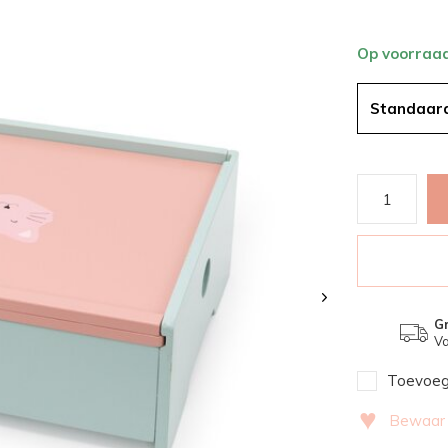
Op voorraa
Standaar
Gr
Va
Toevoege
♥
Bewaar v