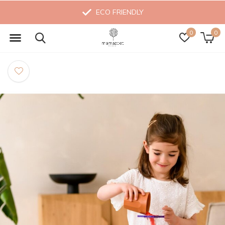
ECO FRIENDLY
0
0