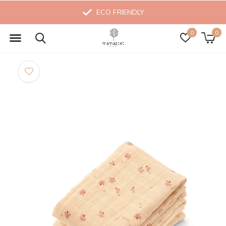
ECO FRIENDLY
0
0